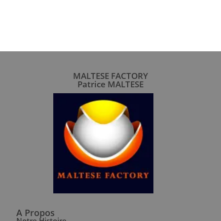
MALTESE FACTORY
Patrice MALTESE
A Propos
Notre Histoire