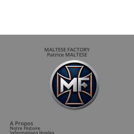
MALTESE FACTORY
Patrice MALTESE
A Propos
Notre Histoire
Informations légales