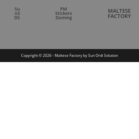
Su
PM
MALTESE
n3
Stickers
FACTORY
DS
Doming
Copyright © 2026 - Maltese Factory by Sun Ordi Solution