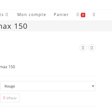
ts
Mon compte
Panier
0
max 150
imax 150
Effacer