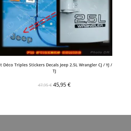
it Déco Triples Stickers Decals Jeep 2.5L Wrangler CJ / YJ /
TJ
45,95
€
47,95
€