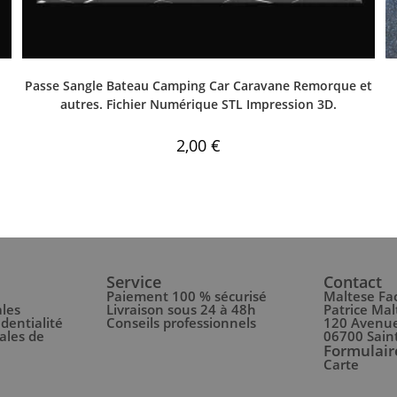
Passe Sangle Bateau Camping Car Caravane Remorque et
autres. Fichier Numérique STL Impression 3D.
2,00
€
Service
Contact
Paiement 100 % sécurisé
Maltese Fa
ales
Livraison sous 24 à 48h
Patrice Mal
identialité
Conseils professionnels
120 Avenue
ales de
06700 Sain
Formulair
Carte