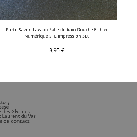
Porte Savon Lavabo Salle de bain Douche Fichier
Numérique STL Impression 3D.
3,95
€
ctory
tese
 des Glycines
t Laurent du Var
e de contact