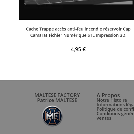
Cache Trappe accès anti-feu incendie réservoir Cap
Camarat Fichier Numérique STL Impression 3D.
4,95
€
MALTESE FACTORY
A Propos
Patrice MALTESE
Notre Histoire
Informations lég
Politique de conf
Conditions génér
ventes